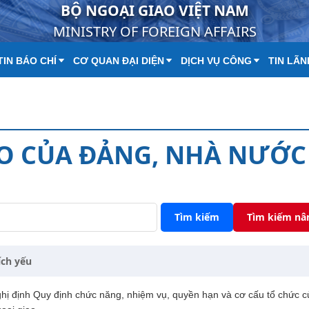
BỘ NGOẠI GIAO VIỆT NAM
MINISTRY OF FOREIGN AFFAIRS
IN BÁO CHÍ
CƠ QUAN ĐẠI DIỆN
DỊCH VỤ CÔNG
TIN LÃN
ẠO CỦA ĐẢNG, NHÀ NƯỚC
Tìm kiếm
Tìm kiếm nâ
ích yếu
hị định Quy định chức năng, nhiệm vụ, quyền hạn và cơ cấu tổ chức 