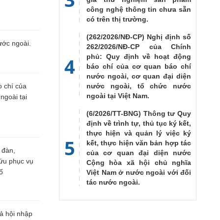
công nghệ thông tin chưa sẵn
có trên thị trường.
(262/2026/NĐ-CP) Nghị định số
ước ngoài.
262/2026/NĐ-CP của Chính
phủ: Quy định về hoạt động
4
báo chí của cơ quan báo chí
nước ngoài, cơ quan đại diện
 chí của
nước ngoài, tổ chức nước
ngoài tại Việt Nam.
ngoài tại
(6/2026/TT-BNG) Thông tư Quy
định về trình tự, thủ tục ký kết,
thực hiện và quản lý việc ký
5
kết, thực hiện văn bản hợp tác
 đàn,
của cơ quan đại diện nước
cứu phục vụ
Cộng hòa xã hội chủ nghĩa
ố
Việt Nam ở nước ngoài với đối
tác nước ngoài.
ả hội nhập