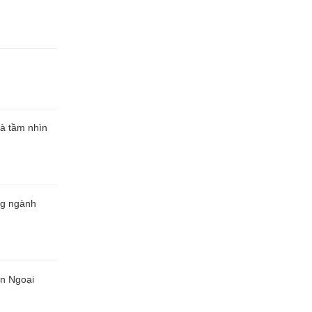
và tầm nhìn
ong ngành
ện Ngoại