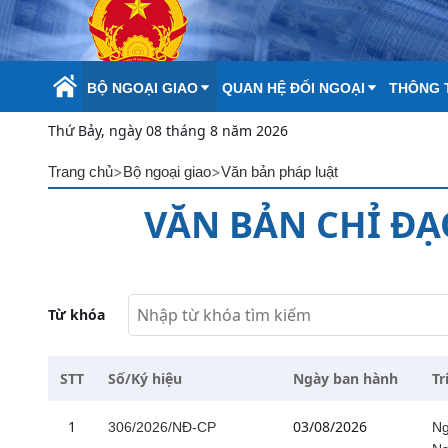
Skip to Main Content
BỘ NGOẠI GIAO
QUAN HỆ ĐỐI NGOẠI
THÔNG T
Thứ Bảy, ngày 08 tháng 8 năm 2026
>
>
Trang chủ
Bộ ngoại giao
Văn bản pháp luật
VĂN BẢN CHỈ Đ
Từ khóa
STT
Số/Ký hiệu
Ngày ban hành
Tr
1
03/08/2026
306/2026/NĐ-CP
Ng