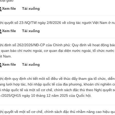
oại giao
Xem file
Tải xuống
hị quyết số 23-NQ/TW ngày 2/8/2026 về công tác người Việt Nam ở n
Xem file
Tải xuống
hị định số 262/2026/NĐ-CP của Chính phủ: Quy định về hoạt động báo
 quan báo chí nước ngoài, cơ quan đại diện nước ngoài, tổ chức nước 
ệt Nam.
Xem file
Tải xuống
hị định quy định chi tiết môt số điều về thúc đẩy tham gia tổ chức, diễn
ng lưới hợp tác, hội nhập quốc tế của địa phương, khoán chi nghiên 
i nhập quốc tế và một số cơ chế, chính sách đặc thù theo Nghị quyết s
-/2025/QH15 ngày 10 tháng 12 năm 2025 của Quốc hội.
hị quyết về một số cơ chế, chính sách đặc thù nhằm nâng cao hiệu qu