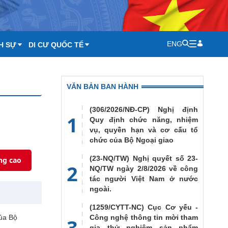
ENG
H SỰ
DI CƯ QUỐC TẾ
VĂN BẢN BAN HÀNH
(306/2026/NĐ-CP) Nghị định
1
Quy định chức năng, nhiệm
vụ, quyền hạn và cơ cấu tổ
chức của Bộ Ngoại giao
(23-NQ/TW) Nghị quyết số 23-
ng cao
2
NQ/TW ngày 2/8/2026 về công
tác người Việt Nam ở nước
ngoài.
(1259/CYTT-NC) Cục Cơ yếu -
của Bộ
Công nghệ thông tin mời tham
3
gia thử nghiệm sản phẩm