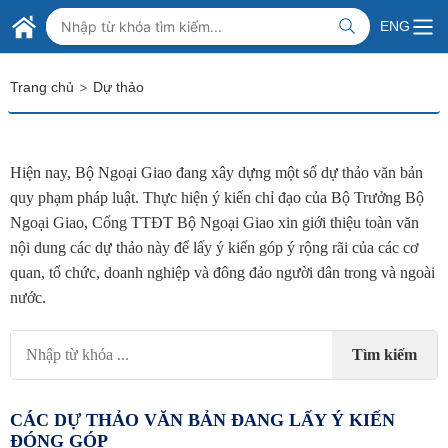
Skip to Main Content
BỘ NGOẠI GIAO VIỆT NAM
ENG
MINISTRY OF FOREIGN AFFAIRS
>
Trang chủ
Dự thảo
Hiện nay, Bộ Ngoại Giao đang xây dựng một số dự thảo văn bản
quy phạm pháp luật. Thực hiện ý kiến chỉ đạo của Bộ Trưởng Bộ
Ngoại Giao, Cổng TTĐT Bộ Ngoại Giao xin giới thiệu toàn văn
nội dung các dự thảo này để lấy ý kiến góp ý rộng rãi của các cơ
quan, tổ chức, doanh nghiệp và đông đảo người dân trong và ngoài
nước.
Tìm kiếm
CÁC DỰ THẢO VĂN BẢN ĐANG LẤY Ý KIẾN
ĐÓNG GÓP