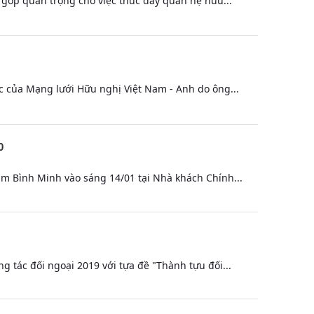
 góp quan trọng cho việc thúc đẩy quan hệ hữu...
ác của Mạng lưới Hữu nghị Việt Nam - Anh do ông...
0
ạm Bình Minh vào sáng 14/01 tại Nhà khách Chính...
g tác đối ngoại 2019 với tựa đề "Thành tựu đối...