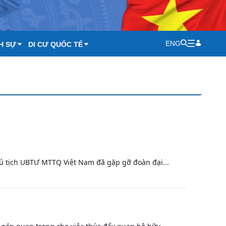
ENG
H SỰ
DI CƯ QUỐC TẾ
Chủ tịch UBTƯ MTTQ Việt Nam đã gặp gỡ đoàn đại...