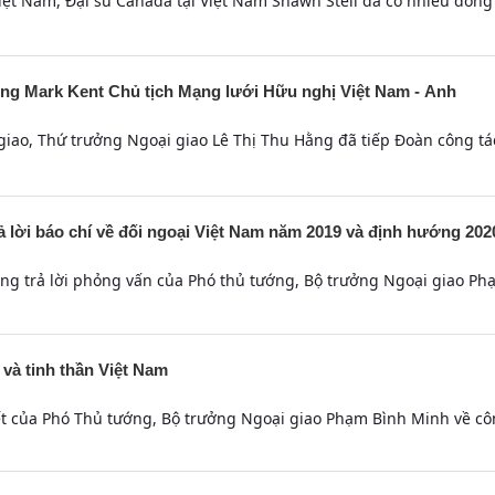
iệt Nam, Đại sứ Canada tại Việt Nam Shawn Steil đã có nhiều đóng
ông Mark Kent Chủ tịch Mạng lưới Hữu nghị Việt Nam - Anh
 giao, Thứ trưởng Ngoại giao Lê Thị Thu Hằng đã tiếp Đoàn công t
lời báo chí về đối ngoại Việt Nam năm 2019 và định hướng 202
ung trả lời phỏng vấn của Phó thủ tướng, Bộ trưởng Ngoại giao Ph
 và tinh thần Việt Nam
iết của Phó Thủ tướng, Bộ trưởng Ngoại giao Phạm Bình Minh về côn