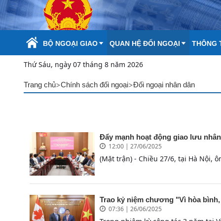
Skip to Main Content
BỘ NGOẠI GIAO
QUAN HỆ ĐỐI NGOẠI
THÔNG T
Thứ Sáu, ngày 07 tháng 8 năm 2026
>
>
Trang chủ
Chính sách đối ngoại
Đối ngoại nhân dân
Đẩy mạnh hoạt động giao lưu nhân
12:00 | 27/06/2025
(Mặt trận) - Chiều 27/6, tại Hà Nội
Trao kỷ niệm chương "Vì hòa bình,
07:36 | 26/06/2025