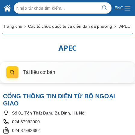
Skip to Main Content
BỘ NGOẠI GIAO VIỆT NAM
ENG
MINISTRY OF FOREIGN AFFAIRS
>
>
Trang chủ
Các tổ chức quốc tế và diễn đàn đa phương
APEC
APEC
📁
Tài liệu cơ bản
CỔNG THÔNG TIN ĐIỆN TỬ BỘ NGOẠI
GIAO
Số 01 Tôn Thất Đàm, Ba Đình, Hà Nội
024.37992000
024.37992682