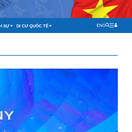
ENG
H SỰ
DI CƯ QUỐC TẾ