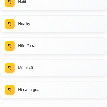
📁
Haiti
📁
Hoa kỳ
📁
Hôn-đu-rát
📁
Mê-hi-cô
📁
Ni-ca-ra-goa