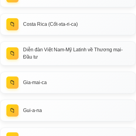
📁
Costa Rica (Cốt-xta-ri-ca)
Diễn đàn Việt Nam-Mỹ Latinh về Thương mại-
📁
Đầu tư
📁
Gia-mai-ca
📁
Gui-a-na