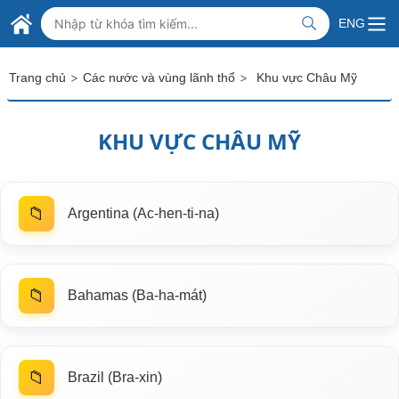
Skip to Main Content
BỘ NGOẠI GIAO VIỆT NAM
ENG
MINISTRY OF FOREIGN AFFAIRS
>
>
Trang chủ
Các nước và vùng lãnh thổ
Khu vực Châu Mỹ
KHU VỰC CHÂU MỸ
📁
Argentina (Ac-hen-ti-na)
📁
Bahamas (Ba-ha-mát)
📁
Brazil (Bra-xin)