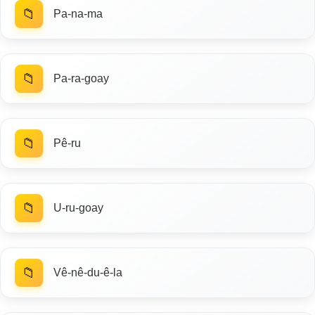
📁
Pa-na-ma
📁
Pa-ra-goay
📁
Pê-ru
📁
U-ru-goay
📁
Vê-nê-du-ê-la