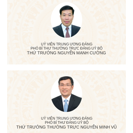
UỶ VIÊN TRUNG ƯƠNG ĐẢNG
PHÓ BÍ THƯ THƯỜNG TRỰC ĐẢNG UỶ BỘ
THỨ TRƯỞNG NGUYỄN MẠNH CƯỜNG
UỶ VIÊN TRUNG ƯƠNG ĐẢNG
PHÓ BÍ THƯ ĐẢNG UỶ BỘ
THỨ TRƯỞNG THƯỜNG TRỰC NGUYỄN MINH VŨ