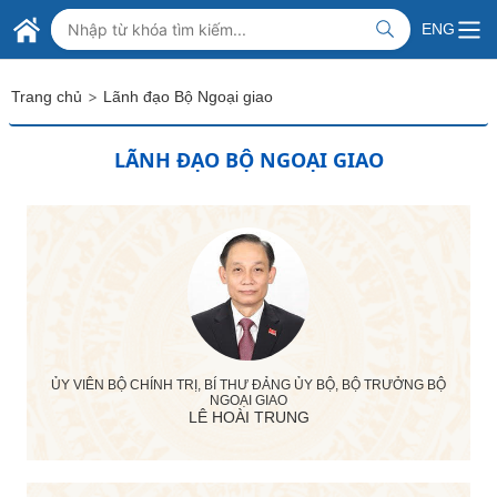
Skip to Main Content
BỘ NGOẠI GIAO VIỆT NAM
ENG
MINISTRY OF FOREIGN AFFAIRS
>
Trang chủ
Lãnh đạo Bộ Ngoại giao
LÃNH ĐẠO BỘ NGOẠI GIAO
ỦY VIÊN BỘ CHÍNH TRỊ, BÍ THƯ ĐẢNG ỦY BỘ, BỘ TRƯỞNG BỘ
NGOẠI GIAO
LÊ HOÀI TRUNG