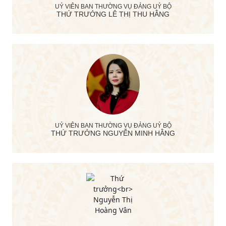
UỶ VIÊN BAN THƯỜNG VỤ ĐẢNG UỶ BỘ
THỨ TRƯỞNG LÊ THỊ THU HẰNG
UỶ VIÊN BAN THƯỜNG VỤ ĐẢNG UỶ BỘ
THỨ TRƯỞNG NGUYỄN MINH HẰNG