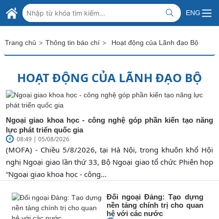
Skip to Main Content
BỘ NGOẠI GIAO VIỆT NAM
ENG
MINISTRY OF FOREIGN AFFAIRS
>
>
Trang chủ
Thông tin báo chí
Hoạt động của Lãnh đạo Bộ
HOẠT ĐỘNG CỦA LÃNH ĐẠO BỘ
Ngoại giao khoa học - công nghệ góp phần kiến tạo năng
lực phát triển quốc gia
08:49 | 05/08/2026
(MOFA) - Chiều 5/8/2026, tại Hà Nội, trong khuôn khổ Hội
nghị Ngoại giao lần thứ 33, Bộ Ngoại giao tổ chức Phiên họp
“Ngoại giao khoa học - công...
Đối ngoại Đảng: Tạo dựng
nền tảng chính trị cho quan
hệ với các nước