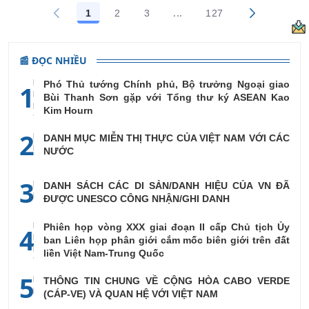
...
1
2
3
127
Trang trung gian Use TAB 
Các trang trên cổng
Các trang trên cổng
Các trang trên cổng
Các trang trên cổn
📰 ĐỌC NHIỀU
Phó Thủ tướng Chính phủ, Bộ trưởng Ngoại giao
1
Bùi Thanh Sơn gặp với Tổng thư ký ASEAN Kao
Kim Hourn
2
DANH MỤC MIỄN THỊ THỰC CỦA VIỆT NAM VỚI CÁC
NƯỚC
3
DANH SÁCH CÁC DI SẢN/DANH HIỆU CỦA VN ĐÃ
ĐƯỢC UNESCO CÔNG NHẬN/GHI DANH
Phiên họp vòng XXX giai đoạn II cấp Chủ tịch Ủy
4
ban Liên họp phân giới cắm mốc biên giới trên đất
liền Việt Nam-Trung Quốc
5
THÔNG TIN CHUNG VỀ CỘNG HÒA CABO VERDE
(CÁP-VE) VÀ QUAN HỆ VỚI VIỆT NAM