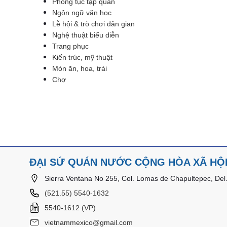
Phong tục tập quán
Ngôn ngữ văn học
Lễ hội & trò chơi dân gian
Nghệ thuật biểu diễn
Trang phục
Kiến trúc, mỹ thuật
Món ăn, hoa, trái
Chợ
ĐẠI SỨ QUÁN NƯỚC CỘNG HÒA XÃ HỘI
Sierra Ventana No 255, Col. Lomas de Chapultepec, Del.
(521.55) 5540-1632
5540-1612 (VP)
vietnammexico@gmail.com