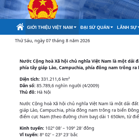
Skip to Main Content
GIỚI THIỆU VIỆT NAM
ĐẠI SỨ QUÁN
LÃNH SỰ
Thứ Sáu, ngày 07 tháng 8 năm 2026
Nước Cộng hoà Xã hội chủ nghĩa Việt Nam là một dải 
phía tây giáp Lào, Campuchia, phía đông nam trông ra
Diện tích:
331.211,6 km²
Dân số:
85.789,6 nghìn người (4/2009)
Thủ đô:
Hà Nội
Nước Cộng hoà Xã hội chủ nghĩa Việt Nam là một dải đấ
giáp Lào, Campuchia, phía đông nam trông ra biển Đông v
điểm cực Nam (theo đường chim bay) dài 1 650km, từ đi
Kinh tuyến:
102º 08′ – 109º 28′ đông
Vĩ tuyến:
8º 02′ – 23º 23′ bắc