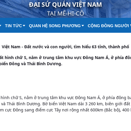
ĐẠI SỨ QUÁN VIỆT NAM
TẠI MÊ-HI-CÔ
TIN TỨC
QUAN HỆ SONG PHƯƠNG
CỘNG ĐỒNG NGƯỜI 
Việt Nam - Đất nước và con người, tìm hiểu 63 tỉnh, thành phố
đất hình chữ S, nằm ở trung tâm khu vực Đông Nam Á, ở phía đô
 biển Đông và Thái Bình Dương.
t hình chữ S, nằm ở trung tâm khu vực Đông Nam Á, ở phía đông b
à Thái Bình Dương. Bờ biển Việt Nam dài 3 260 km, biên giới đất l
ểm cực Đông sang điểm cực Tây nơi rộng nhất 600km (Bắc bộ), 400