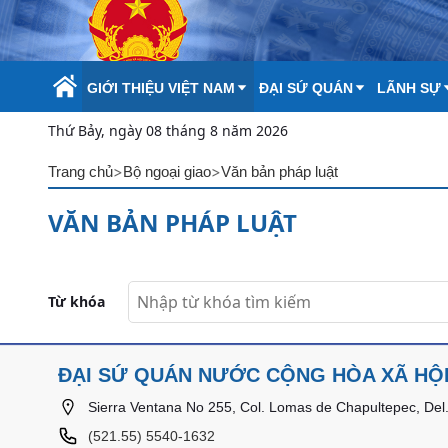
Skip to Main Content
GIỚI THIỆU VIỆT NAM
ĐẠI SỨ QUÁN
LÃNH SỰ
Thứ Bảy, ngày 08 tháng 8 năm 2026
>
>
Trang chủ
Bộ ngoại giao
Văn bản pháp luật
VĂN BẢN PHÁP LUẬT
Từ khóa
ĐẠI SỨ QUÁN NƯỚC CỘNG HÒA XÃ HỘI
Sierra Ventana No 255, Col. Lomas de Chapultepec, Del.
(521.55) 5540-1632