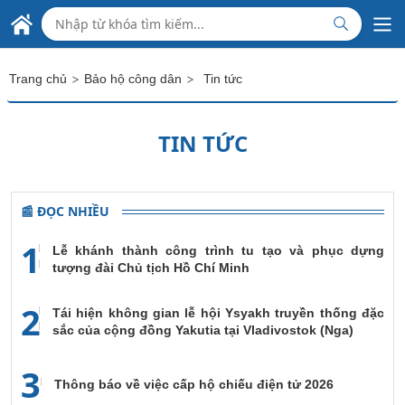
Skip to Main Content
ĐẠI SỨ QUÁN VIỆT NAM
TẠI MÊ-HI-CÔ
>
>
Trang chủ
Bảo hộ công dân
Tin tức
TIN TỨC
📰 ĐỌC NHIỀU
1
Lễ khánh thành công trình tu tạo và phục dựng
tượng đài Chủ tịch Hồ Chí Minh
2
Tái hiện không gian lễ hội Ysyakh truyền thống đặc
sắc của cộng đồng Yakutia tại Vladivostok (Nga)
3
Thông báo về việc cấp hộ chiếu điện tử 2026