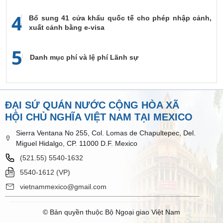
4
Bổ sung 41 cửa khẩu quốc tế cho phép nhập cảnh,
xuất cảnh bằng e-visa
5
Danh mục phí và lệ phí Lãnh sự
ĐẠI SỨ QUÁN NƯỚC CỘNG HÒA XÃ
HỘI CHỦ NGHĨA VIỆT NAM TẠI MEXICO
Sierra Ventana No 255, Col. Lomas de Chapultepec, Del.
Miguel Hidalgo, CP. 11000 D.F. Mexico
(521.55) 5540-1632
5540-1612 (VP)
vietnammexico@gmail.com
© Bản quyền thuộc Bộ Ngoại giao Việt Nam