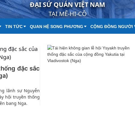
ĐẠI SỨ QUÁN VIỆT NAM
TẠI MÊ-HI-CÔ
TIN TỨC
QUAN HỆ SONG PHƯƠNG
CỘNG ĐỒNG NGƯỜI 
 thống đặc sắc
ga)
Tổng lãnh sự Nguyễn
ày hội truyền thống
iên bang Nga.